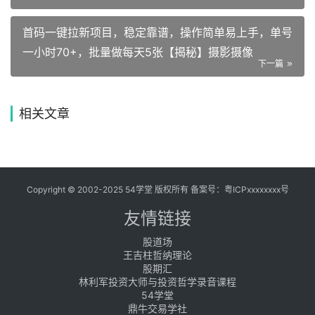
首码一键拉新项目，稳定靠谱，操作简单易上手，单号
一小时70+，批量做每天5张【揭秘】摄影摄像
下一篇
相关文章
Copyright © 2002-2025 54学堂 版权所有 备案号：
粤ICPxxxxxxxx号
友情链接
股道场
王吉柱哲纳理论
股期汇
林利军投资大师与投资哲学录音课程
54学堂
鼎牛交易学社