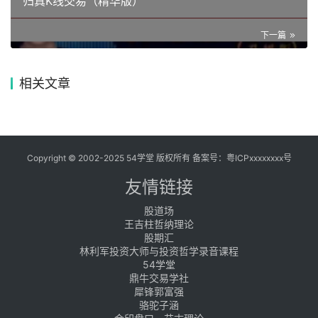
归真K线交易（精华版）
下一篇
相关文章
Copyright © 2002-2025 54学堂 版权所有 备案号：
粤ICPxxxxxxxx号
友情链接
股道场
王吉柱哲纳理论
股期汇
林利军投资大师与投资哲学录音课程
54学堂
鼎牛交易学社
犀锋郭富强
骆驼子涵