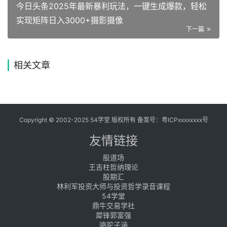
今日头条2025年最新暴利玩法，一键生成爆款，轻松
实现矩阵日入3000+摄影摄像
下一篇
相关文章
Copyright © 2002-2025 54学堂 版权所有 备案号：
粤ICPxxxxxxxx号
友情链接
股道场
王吉柱哲纳理论
股期汇
林利军投资大师与投资哲学录音课程
54学堂
鼎牛交易学社
犀锋郭富强
骆驼子涵