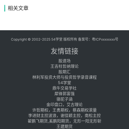
相关文章
Copyright © 2002-2025 54学堂 版权所有 备案号：
粤ICPxxxxxxxx号
友情链接
股道场
王吉柱哲纳理论
股期汇
林利军投资大师与投资哲学录音课程
54学堂
鼎牛交易学社
犀锋郭富强
骆驼子涵
金印盘口，艾古理论
许哲期权，王勇期权，蔡森期权滚量
李进财主控波浪，谢佳颖主控，南松主控
翟鹏飞期货,奚鹏阳期货，无形一阳无形斩
王建期货