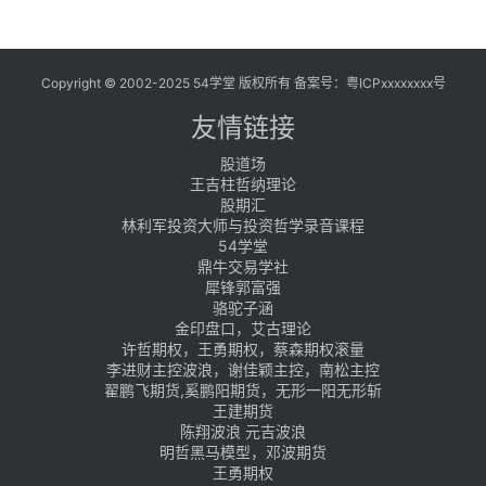
Copyright © 2002-2025 54学堂 版权所有 备案号：
粤ICPxxxxxxxx号
友情链接
股道场
王吉柱哲纳理论
股期汇
林利军投资大师与投资哲学录音课程
54学堂
鼎牛交易学社
犀锋郭富强
骆驼子涵
金印盘口，艾古理论
许哲期权，王勇期权，蔡森期权滚量
李进财主控波浪，谢佳颖主控，南松主控
翟鹏飞期货,奚鹏阳期货，无形一阳无形斩
王建期货
陈翔波浪 元吉波浪
明哲黑马模型，邓波期货
王勇期权