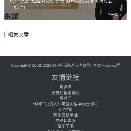
东泽 逍遥”短趋势交易系统 第16期交易技术研讨会
（线上）
下一篇
相关文章
Copyright © 2002-2025 54学堂 版权所有 备案号：
粤ICPxxxxxxxx号
友情链接
股道场
王吉柱哲纳理论
股期汇
林利军投资大师与投资哲学录音课程
54学堂
鼎牛交易学社
犀锋郭富强
骆驼子涵