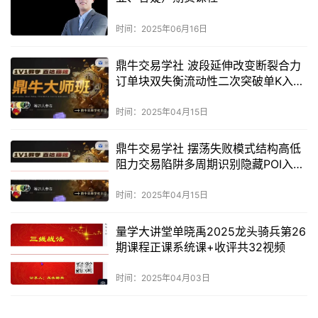
时间：2025年06月16日
鼎牛交易学社 波段延伸改变断裂合力
订单块双失衡流动性二次突破单K入场
外汇数字货币实战培训视频课程
时间：2025年04月15日
鼎牛交易学社 摆荡失败模式结构高低
阻力交易陷阱多周期识别隐藏POI入场
模型 外汇数字货币是内部培训视频课
程
时间：2025年04月15日
量学大讲堂单晓禹2025龙头骑兵第26
期课程正课系统课+收评共32视频
时间：2025年04月03日