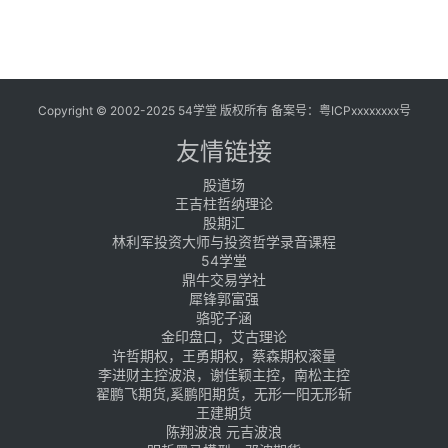
共
1
页
6
条
Copyright © 2002-2025 54学堂 版权所有 备案号：
粤ICPxxxxxxxx号
友情链接
股道场
王吉柱哲纳理论
股期汇
林利军投资大师与投资哲学录音课程
54学堂
鼎牛交易学社
犀锋郭富强
骆驼子涵
金印盘口，艾古理论
许哲期权，王勇期权，蔡森期权滚量
李进财主控波浪，谢佳颖主控，南松主控
翟鹏飞期货,奚鹏阳期货，无形一阳无形斩
王建期货
陈翔波浪 元吉波浪