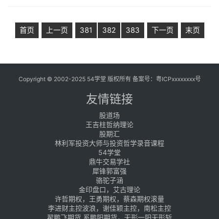
首页
上一页
381
382
383
下一页
末页
Copyright © 2002-2025 54学堂 版权所有 备案号：
粤ICPxxxxxxxx号
友情链接
股道场
王吉柱哲纳理论
股期汇
林利军投资大师与投资哲学录音课程
54学堂
鼎牛交易学社
犀锋郭富强
骆驼子涵
金印盘口，艾古理论
许哲期权，王勇期权，蔡森期权滚量
李进财主控波浪，谢佳颖主控，南松主控
翟鹏飞期货,奚鹏阳期货，无形一阳无形斩