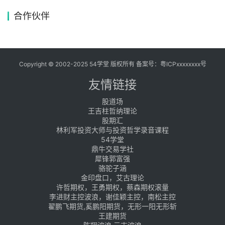
合作伙伴
Copyright © 2002-2025 54学堂 版权所有 备案号：
粤ICPxxxxxxxx号
友情链接
股道场
王吉柱哲纳理论
股期汇
林利军投资大师与投资哲学录音课程
54学堂
鼎牛交易学社
犀锋郭富强
骆驼子涵
金印盘口，艾古理论
许哲期权，王勇期权，蔡森期权滚量
李进财主控波浪，谢佳颖主控，南松主控
翟鹏飞期货,奚鹏阳期货，无形一阳无形斩
王建期货