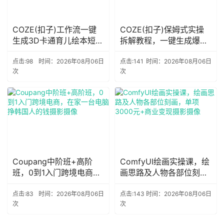
COZE(扣子)工作流一键
COZE(扣子)保姆式实操
生成3D卡通育儿绘本短视
拆解教程，一键生成爆款
频，全流程保姆级教学摄
减肥视频工作流，批量产
影摄像
出高质量视频摄影摄像
点击:98
时间：2026年08月06日
点击:141
时间：2026年08月06日
次
次
Coupang中阶班+高阶
ComfyUI绘画实操课，绘
班，0到1入门跨境电商，
画思路及人物各部位刻
在家一台电脑挣韩国人的
画，单项3000元+商业变
钱摄影摄像
现摄影摄像
点击:83
时间：2026年08月06日
点击:143
时间：2026年08月06日
次
次